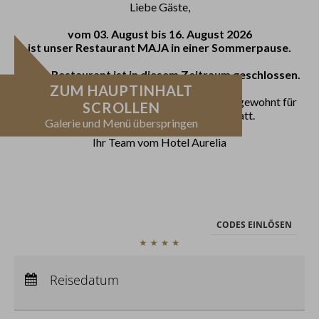
Liebe Gäste,
vom 03. August bis 16. August 2026
ist unser Restaurant MAJA in einer Sommerpause.
Codes einlösen
Unser Restaurant ist in diesem Zeitraum geschlossen.
ZUM HAUPTINHALT
Hier können Sie Ihre Aktionscodes
oder Gutscheine einlösen.
Das Hotel ist geöffnet, Frühstück findet wie gewohnt für
JETZT
SCROLLEN
Aktuell akzeptieren wir folgende
TISCH
Hotelgäste und für externe Gäste statt.
Codes:
Galerie und Menü überspringen
RESERVIEREN
Buchungscode
Ihr Team vom Hotel Aurelia
CODES EINLÖSEN
Anreise:
keine Auswahl
Abreise:
Reisedatum
keine Auswahl
Übernachtungen:
0