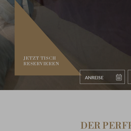
JETZT TISCH
RESERVIEREN
Anreise
A
DER PERF