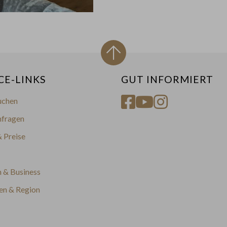
CE-LINKS
GUT INFORMIERT
uchen
nfragen
 Preise
 & Business
en & Region